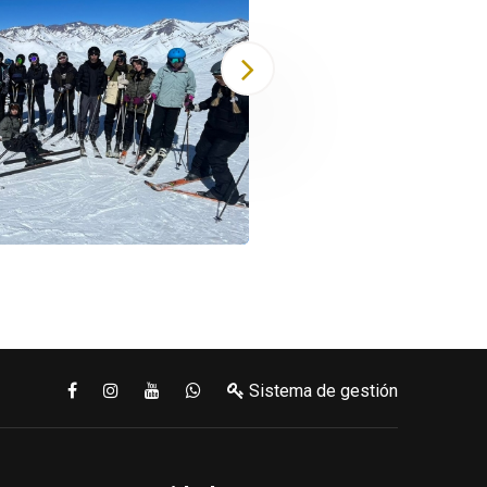
Viaje A L
Sistema de gestión