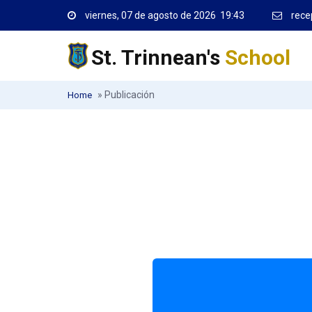
viernes, 07 de agosto de 2026 19:43
rece
St. Trinnean's
School
»
Publicación
Home